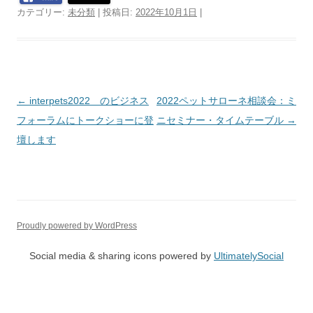
カテゴリー:
未分類
| 投稿日:
2022年10月1日
|
投
←
interpets2022 のビジネス
2022ペットサローネ相談会：ミ
稿
フォーラムにトークショーに登
ニセミナー・タイムテーブル
→
ナ
壇します
ビ
ゲ
ー
シ
Proudly powered by WordPress
ョ
Social media & sharing icons powered by
UltimatelySocial
ン