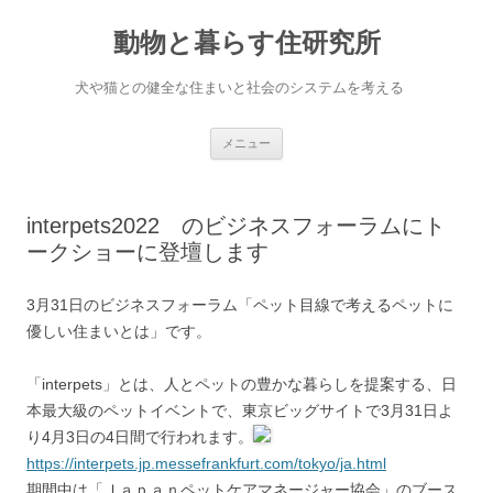
コ
ン
動物と暮らす住研究所
テ
ン
ツ
へ
犬や猫との健全な住まいと社会のシステムを考える
ス
キ
ッ
プ
メニュー
interpets2022 のビジネスフォーラムにト
ークショーに登壇します
3月31日のビジネスフォーラム「ペット目線で考えるペットに
優しい住まいとは」です。
「interpets」とは、人とペットの豊かな暮らしを提案する、日
本最大級のペットイベントで、東京ビッグサイトで3月31日よ
り4月3日の4日間で行われます。
https://interpets.jp.messefrankfurt.com/tokyo/ja.html
期間中は「Ｊａｐａｎペットケアマネージャー協会」のブース