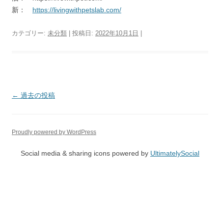
新：
https://livingwithpetslab.com/
カテゴリー:
未分類
| 投稿日:
2022年10月1日
|
投
←
過去の投稿
稿
ナ
Proudly powered by WordPress
ビ
ゲ
Social media & sharing icons powered by
UltimatelySocial
ー
シ
ョ
ン