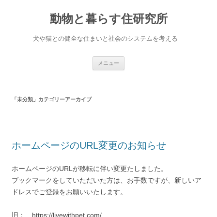
コ
ン
動物と暮らす住研究所
テ
ン
ツ
へ
犬や猫との健全な住まいと社会のシステムを考える
ス
キ
ッ
プ
メニュー
「
未分類
」カテゴリーアーカイブ
ホームページのURL変更のお知らせ
ホームページのURLが移転に伴い変更たしました。
ブックマークをしていただいた方は、お手数ですが、新しいア
ドレスでご登録をお願いいたします。
旧： https://livewithpet.com/