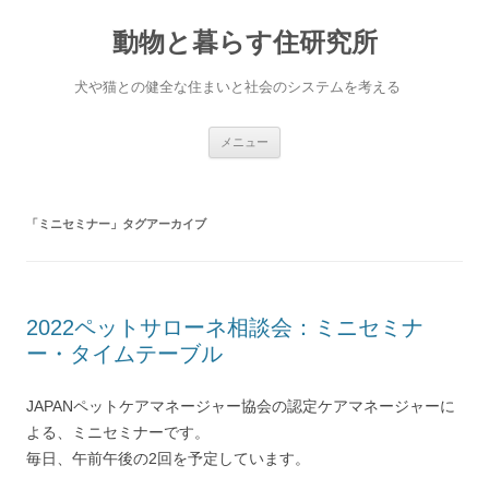
コ
ン
動物と暮らす住研究所
テ
ン
ツ
へ
犬や猫との健全な住まいと社会のシステムを考える
ス
キ
ッ
プ
メニュー
「
ミニセミナー
」タグアーカイブ
2022ペットサローネ相談会：ミニセミナ
ー・タイムテーブル
JAPANペットケアマネージャー協会の認定ケアマネージャーに
よる、ミニセミナーです。
毎日、午前午後の2回を予定しています。